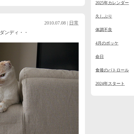
2025年カレンダー
2023年11月
(2)
2023年10月
(1)
久しぶり
2010.07.08 |
日常
2023年9月
(2)
体調不良
ダンディ・・
2023年8月
(1)
4月のポッケ
2023年7月
(1)
命日
2023年6月
(1)
2023年5月
(1)
食後のパトロール
2023年4月
(1)
2024年スタート
2023年3月
(1)
2023年2月
(1)
2023年1月
(4)
2022年12月
(3)
2022年11月
(2)