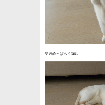
早速酔っぱらう3歳。