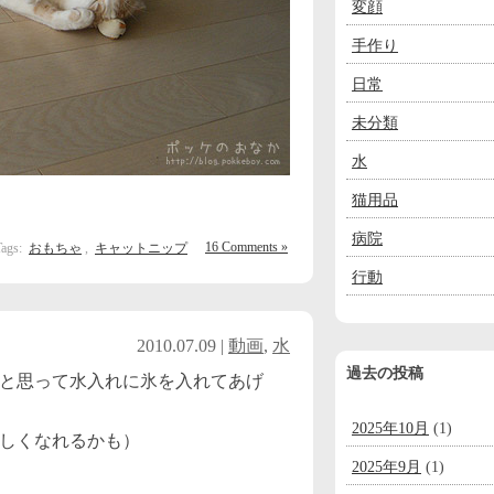
変顔
手作り
日常
未分類
水
猫用品
病院
16 Comments »
Tags:
おもちゃ
,
キャットニップ
行動
2010.07.09 |
動画
,
水
過去の投稿
と思って水入れに氷を入れてあげ
2025年10月
(1)
しくなれるかも）
2025年9月
(1)