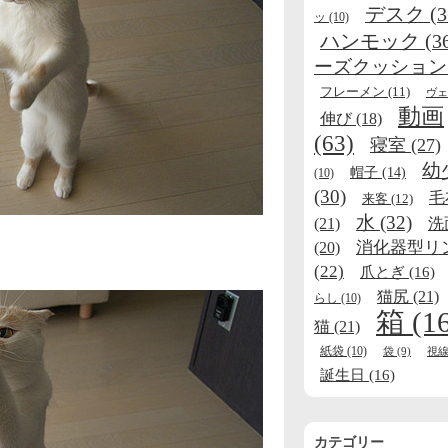
デスク
(3
ッ
(10)
ハンモック
(3
ーズクッション
フレーメン
(11)
ヴェ
動画
伸び
(18)
(63)
寝室
(27)
幼
帽子
(14)
(10)
(30)
毛
来客
(12)
水
(32)
(21)
洗
消化器型リ
(20)
(22)
爪とぎ
(16)
猫尻
(21)
らし
(10)
箱
(1
猫
(21)
紙袋
(10)
袋
(9)
視
誕生日
(16)
カテゴリー