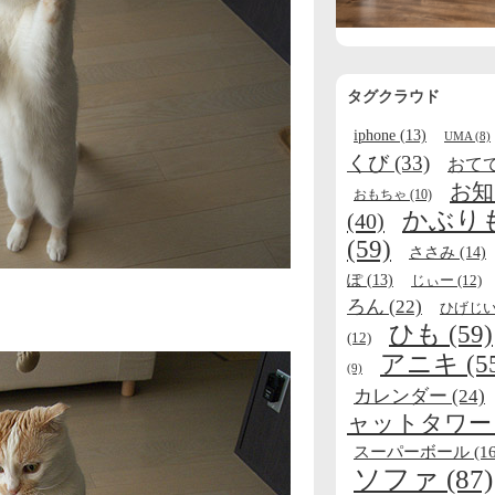
タグクラウド
iphone
(13)
UMA
(8)
くび
(33)
おて
お知
おもちゃ
(10)
かぶり
(40)
(59)
ささみ
(14)
ぽ
(13)
じぃー
(12)
ろん
(22)
ひげじ
ひも
(59)
(12)
アニキ
(5
(9)
カレンダー
(24)
ャットタワー
スーパーボール
(16
ソファ
(87)