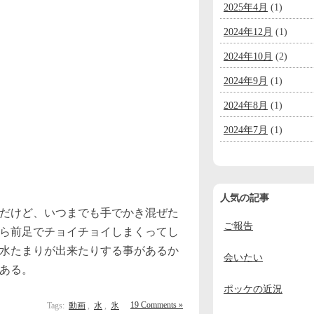
2025年4月
(1)
2024年12月
(1)
2024年10月
(2)
2024年9月
(1)
2024年8月
(1)
2024年7月
(1)
2024年6月
(1)
2024年5月
(1)
人気の記事
2024年4月
(1)
だけど、いつまでも手でかき混ぜた
ご報告
2024年3月
(1)
ら前足でチョイチョイしまくってし
水たまりが出来たりする事があるか
2024年2月
(1)
会いたい
ある。
2024年1月
(1)
ポッケの近況
2023年12月
(2)
19 Comments »
Tags:
動画
,
水
,
氷