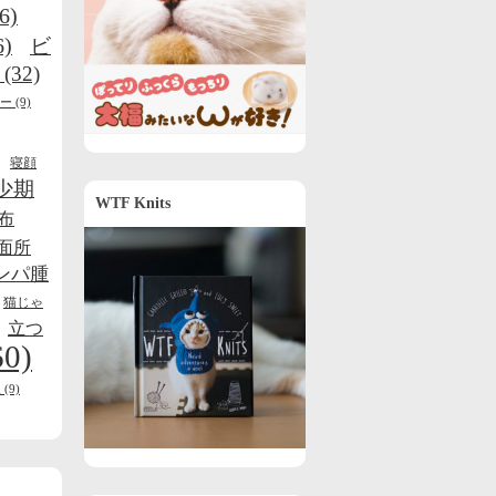
6)
6)
ビ
(32)
ー
(9)
寝顔
少期
WTF Knits
布
面所
ンパ腫
猫じゃ
立つ
60)
線
(9)