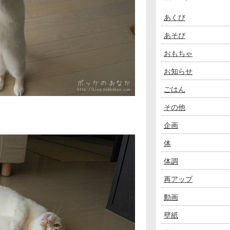
あくび
あそび
おもちゃ
お知らせ
ごはん
その他
企画
体
体調
再アップ
動画
壁紙