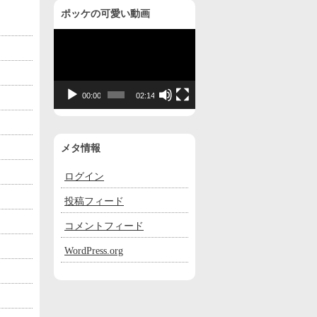
ポッケの可愛い動画
動
画
プ
レ
00:00
02:14
ー
ヤ
ー
メタ情報
ログイン
投稿フィード
コメントフィード
WordPress.org