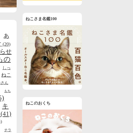
ねこさま名鑑100
あ
て
(20)
らせ
もの
しっ
ねこ
いさん
もち
5)
ねこのおくち
キ
(41)
)
チラ