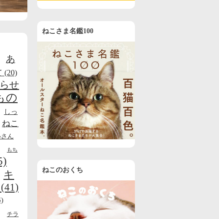
ねこさま名鑑100
あ
て
(20)
らせ
もの
しっ
ねこ
いさん
もち
5)
ねこのおくち
キ
(41)
)
チラ