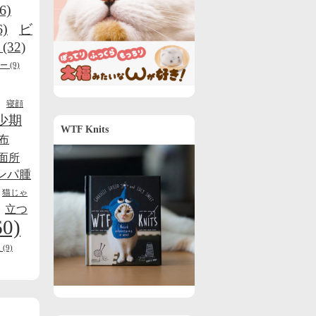
6)
6)
ビ
(32)
ー
(9)
寝顔
少期
WTF Knits
布
面所
ンパ腫
猫じゃ
立つ
60)
線
(9)