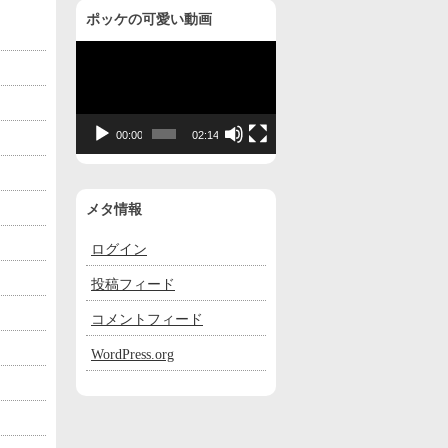
ポッケの可愛い動画
動
画
プ
レ
00:00
02:14
ー
ヤ
ー
メタ情報
ログイン
投稿フィード
コメントフィード
WordPress.org