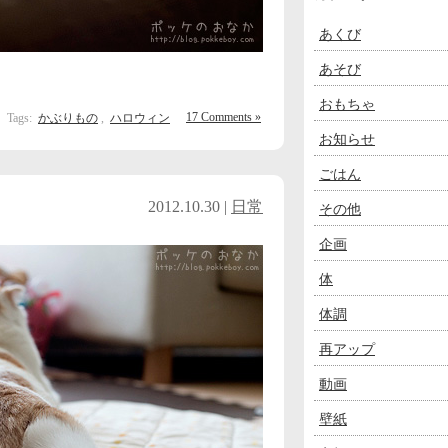
あくび
あそび
おもちゃ
17 Comments »
Tags:
かぶりもの
,
ハロウィン
お知らせ
ごはん
2012.10.30 |
日常
その他
企画
体
体調
再アップ
動画
壁紙