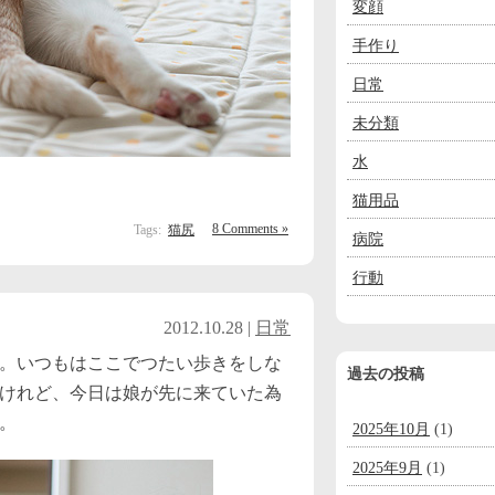
変顔
手作り
日常
未分類
水
猫用品
8 Comments »
Tags:
猫尻
病院
行動
2012.10.28 |
日常
。いつもはここでつたい歩きをしな
過去の投稿
けれど、今日は娘が先に来ていた為
。
2025年10月
(1)
2025年9月
(1)