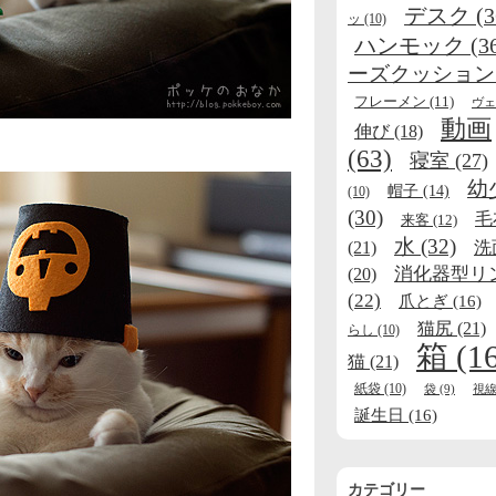
デスク
(3
ッ
(10)
ハンモック
(3
ーズクッション
フレーメン
(11)
ヴェ
動画
伸び
(18)
(63)
寝室
(27)
幼
帽子
(14)
(10)
(30)
毛
来客
(12)
水
(32)
(21)
洗
消化器型リ
(20)
(22)
爪とぎ
(16)
猫尻
(21)
らし
(10)
箱
(1
猫
(21)
紙袋
(10)
袋
(9)
視
誕生日
(16)
カテゴリー