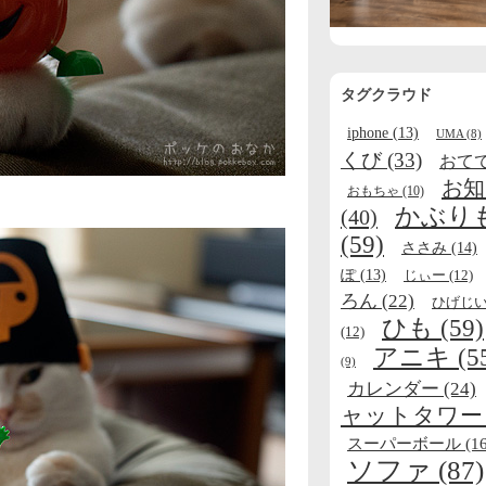
タグクラウド
iphone
(13)
UMA
(8)
くび
(33)
おて
お知
おもちゃ
(10)
かぶり
(40)
(59)
ささみ
(14)
ぽ
(13)
じぃー
(12)
ろん
(22)
ひげじ
ひも
(59)
(12)
アニキ
(5
(9)
カレンダー
(24)
ャットタワー
スーパーボール
(16
ソファ
(87)