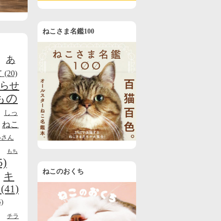
ねこさま名鑑100
あ
て
(20)
らせ
もの
しっ
ねこ
いさん
もち
5)
ねこのおくち
キ
(41)
)
チラ