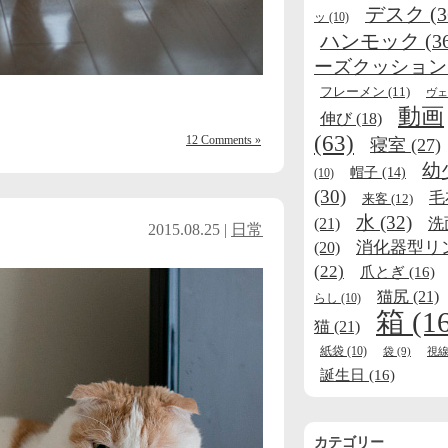
デスク
(3
ッ
(10)
ハンモック
(3
ーズクッション
フレーメン
(11)
ヴェ
動画
伸び
(18)
(63)
12 Comments »
寝室
(27)
幼
帽子
(14)
(10)
(30)
毛
来客
(12)
水
(32)
(21)
洗
2015.08.25 |
日常
消化器型リ
(20)
(22)
爪とぎ
(16)
猫尻
(21)
らし
(10)
箱
(1
猫
(21)
紙袋
(10)
袋
(9)
視
誕生日
(16)
カテゴリー