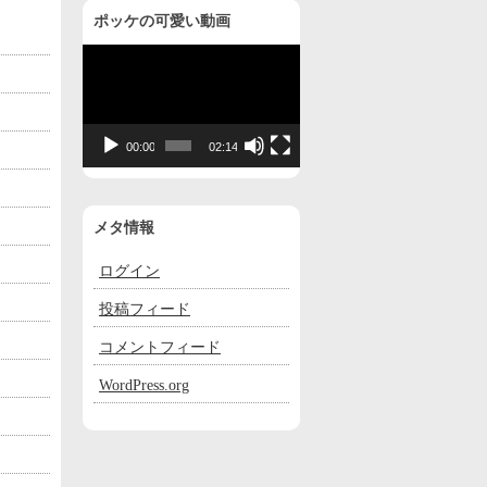
ポッケの可愛い動画
動
画
プ
レ
00:00
02:14
ー
ヤ
ー
メタ情報
ログイン
投稿フィード
コメントフィード
WordPress.org