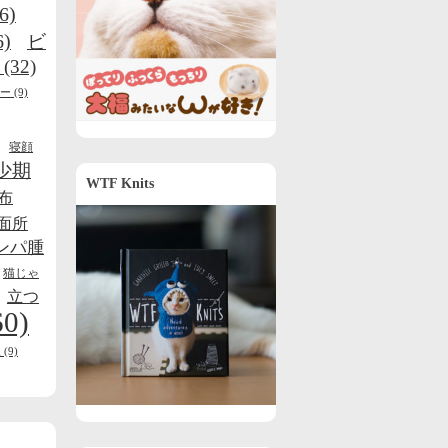
6)
6)
ビ
(32)
ー
(9)
寝顔
少期
WTF Knits
布
面所
ンパ腫
猫じゃ
立つ
60)
線
(9)