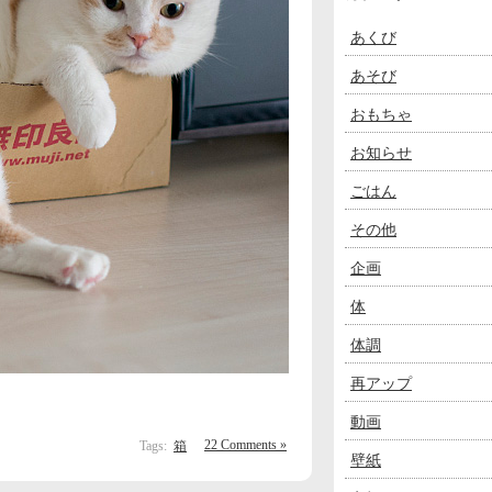
あくび
あそび
おもちゃ
お知らせ
ごはん
その他
企画
体
体調
再アップ
動画
22 Comments »
Tags:
箱
壁紙