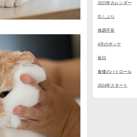
2025年カレンダー
2023年11月
(2)
2023年10月
(1)
久しぶり
2023年9月
(2)
体調不良
2023年8月
(1)
4月のポッケ
2023年7月
(1)
命日
2023年6月
(1)
2023年5月
(1)
食後のパトロール
2023年4月
(1)
2024年スタート
2023年3月
(1)
2023年2月
(1)
2023年1月
(4)
2022年12月
(3)
2022年11月
(2)