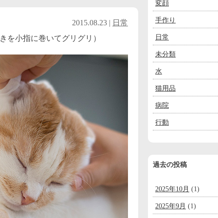
変顔
手作り
2015.08.23 |
日常
日常
きを小指に巻いてグリグリ）
未分類
水
猫用品
病院
行動
過去の投稿
2025年10月
(1)
2025年9月
(1)