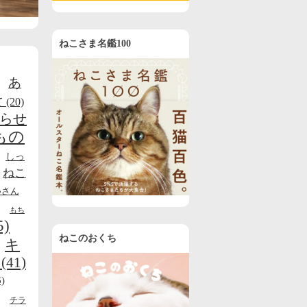
ねこさま名鑑100
あ
て
(20)
らせ
もの
しっ
ねこ
いさん
もち
5)
ねこのおくち
キ
(41)
)
チラ