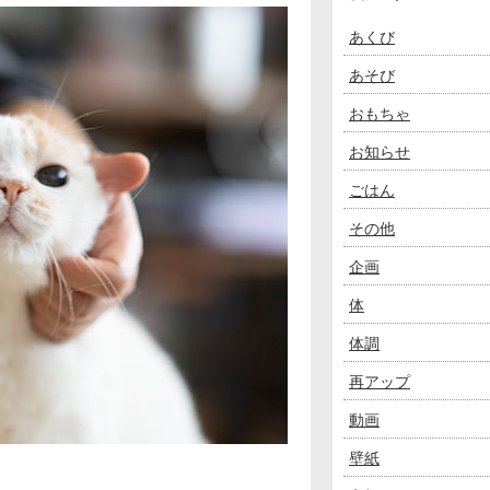
あくび
あそび
おもちゃ
お知らせ
ごはん
その他
企画
体
体調
再アップ
動画
壁紙