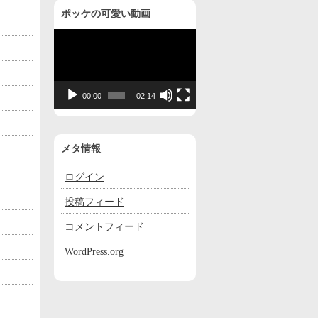
ポッケの可愛い動画
動
画
プ
レ
00:00
02:14
ー
ヤ
ー
メタ情報
ログイン
投稿フィード
コメントフィード
WordPress.org