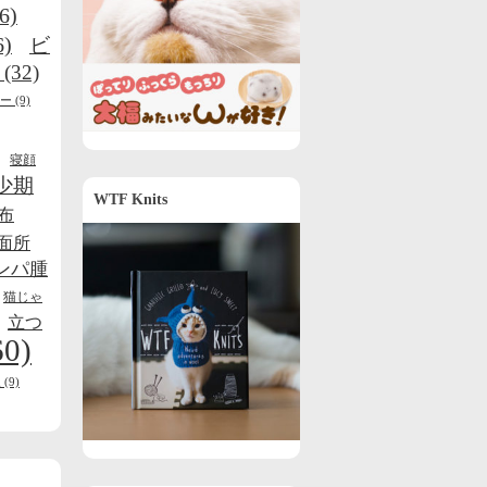
6)
6)
ビ
(32)
ー
(9)
寝顔
少期
WTF Knits
布
面所
ンパ腫
猫じゃ
立つ
60)
線
(9)