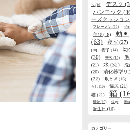
デスク
(3
ッ
(10)
ハンモック
(3
ーズクッション
フレーメン
(11)
ヴェ
動画
伸び
(18)
(63)
寝室
(27)
幼
帽子
(14)
(10)
(30)
毛
来客
(12)
水
(32)
(21)
洗
消化器型リ
(20)
(22)
爪とぎ
(16)
猫尻
(21)
らし
(10)
箱
(1
猫
(21)
紙袋
(10)
袋
(9)
視
誕生日
(16)
カテゴリー