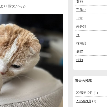
変顔
より巨大だった
手作り
日常
未分類
水
猫用品
病院
行動
過去の投稿
2025年10月
(1)
2025年9月
(1)