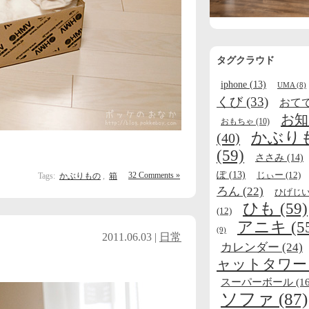
タグクラウド
iphone
(13)
UMA
(8)
くび
(33)
おて
お知
おもちゃ
(10)
かぶり
(40)
(59)
ささみ
(14)
ぽ
(13)
じぃー
(12)
32 Comments »
Tags:
かぶりもの
,
箱
ろん
(22)
ひげじ
ひも
(59)
(12)
アニキ
(5
(9)
2011.06.03 |
日常
カレンダー
(24)
ャットタワー
スーパーボール
(16
ソファ
(87)