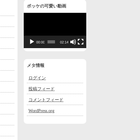
ポッケの可愛い動画
動
画
プ
レ
00:00
02:14
ー
ヤ
ー
メタ情報
ログイン
投稿フィード
コメントフィード
WordPress.org