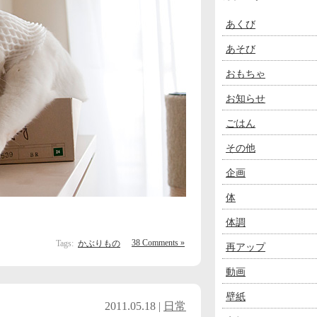
あくび
あそび
おもちゃ
お知らせ
ごはん
その他
企画
体
体調
38 Comments »
Tags:
かぶりもの
再アップ
動画
壁紙
2011.05.18 |
日常