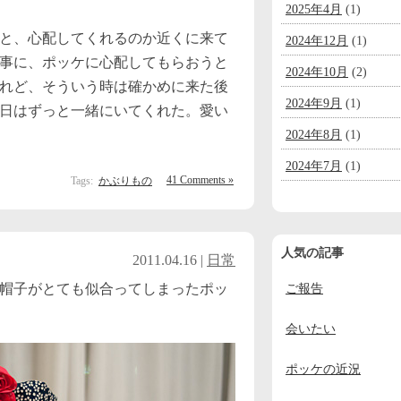
2025年4月
(1)
と、心配してくれるのか近くに来て
2024年12月
(1)
事に、ポッケに心配してもらおうと
2024年10月
(2)
れど、そういう時は確かめに来た後
2024年9月
(1)
日はずっと一緒にいてくれた。愛い
2024年8月
(1)
2024年7月
(1)
41 Comments »
Tags:
かぶりもの
2024年6月
(1)
2024年5月
(1)
人気の記事
2011.04.16 |
日常
2024年4月
(1)
帽子がとても似合ってしまったポッ
ご報告
2024年3月
(1)
2024年2月
(1)
会いたい
2024年1月
(1)
ポッケの近況
2023年12月
(2)