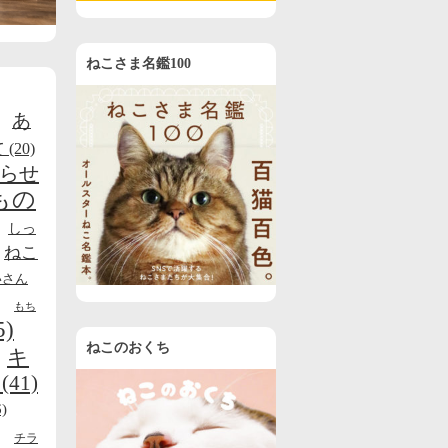
ねこさま名鑑100
あ
て
(20)
らせ
もの
しっ
ねこ
いさん
もち
5)
ねこのおくち
キ
(41)
)
チラ