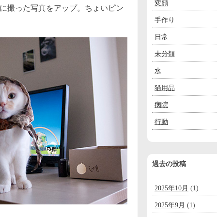
変顔
に撮った写真をアップ。ちょいピン
手作り
日常
未分類
水
猫用品
病院
行動
過去の投稿
2025年10月
(1)
2025年9月
(1)