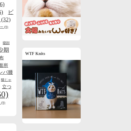
6)
6)
ビ
(32)
ー
(9)
寝顔
少期
WTF Knits
布
面所
ンパ腫
猫じゃ
立つ
60)
線
(9)