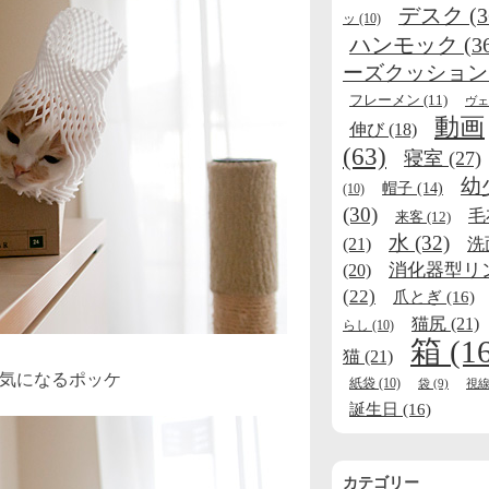
デスク
(3
ッ
(10)
ハンモック
(3
ーズクッション
フレーメン
(11)
ヴェ
動画
伸び
(18)
(63)
寝室
(27)
幼
帽子
(14)
(10)
(30)
毛
来客
(12)
水
(32)
(21)
洗
消化器型リ
(20)
(22)
爪とぎ
(16)
猫尻
(21)
らし
(10)
箱
(1
猫
(21)
気になるポッケ
紙袋
(10)
袋
(9)
視
誕生日
(16)
カテゴリー