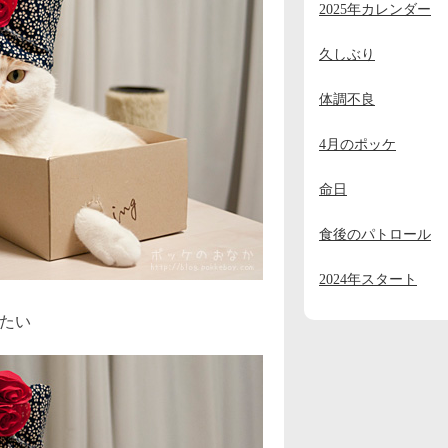
2025年カレンダー
2023年11月
(2)
2023年10月
(1)
久しぶり
2023年9月
(2)
体調不良
2023年8月
(1)
4月のポッケ
2023年7月
(1)
命日
2023年6月
(1)
2023年5月
(1)
食後のパトロール
2023年4月
(1)
2024年スタート
2023年3月
(1)
たい
2023年2月
(1)
2023年1月
(4)
2022年12月
(3)
2022年11月
(2)