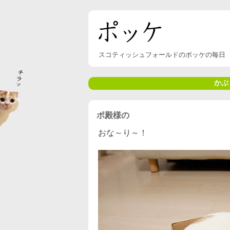
スコティッシュフォールドのポッケの毎日
かぶ
ポ殿様の
おな～り～！