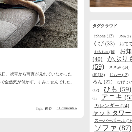
タグクラウド
iphone
(13)
UMA
(8)
くび
(33)
おて
お知
おもちゃ
(10)
かぶり
(40)
(59)
ささみ
(14)
数日、携帯から写真が見れていなかった
ぽ
(13)
じぃー
(12)
ろん
(22)
ひげじ
るので全然気が付かず、すみませんでした。
ひも
(59)
(12)
アニキ
(5
(9)
カレンダー
(24)
3 Comments »
Tags:
後姿
ャットタワー
スーパーボール
(16
ソファ
(87)