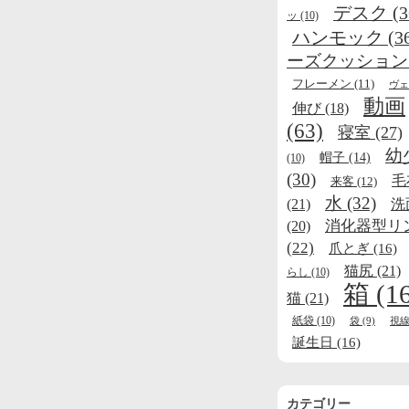
デスク
(3
ッ
(10)
ハンモック
(3
ーズクッション
フレーメン
(11)
ヴェ
動画
伸び
(18)
(63)
寝室
(27)
幼
帽子
(14)
(10)
(30)
毛
来客
(12)
水
(32)
(21)
洗
消化器型リ
(20)
(22)
爪とぎ
(16)
猫尻
(21)
らし
(10)
箱
(1
猫
(21)
紙袋
(10)
袋
(9)
視
誕生日
(16)
カテゴリー