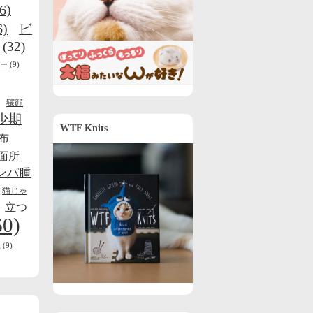
6)
6)
ビ
(32)
ー
(9)
寝顔
少期
WTF Knits
布
面所
ンパ腫
猫じゃ
立つ
60)
線
(9)