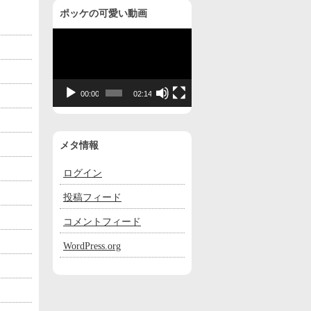
ポッケの可愛い動画
動
画
プ
レ
00:00
02:14
ー
ヤ
ー
メタ情報
ログイン
投稿フィード
コメントフィード
WordPress.org