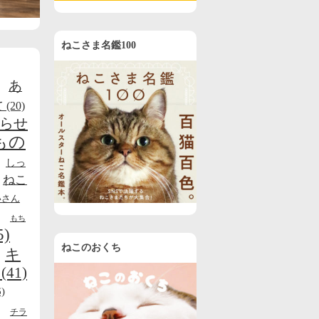
ねこさま名鑑100
あ
て
(20)
らせ
もの
しっ
ねこ
いさん
もち
5)
ねこのおくち
キ
(41)
)
チラ