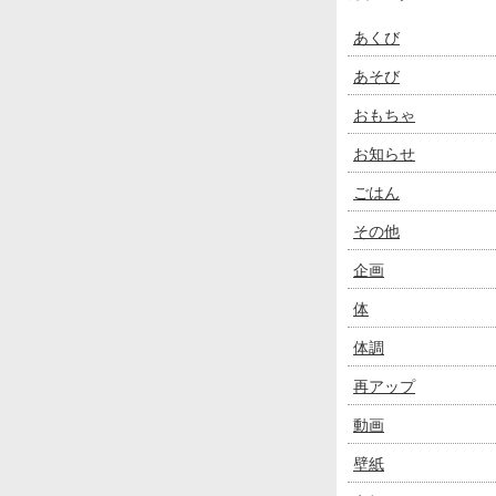
あくび
あそび
おもちゃ
お知らせ
ごはん
その他
企画
体
体調
再アップ
動画
壁紙