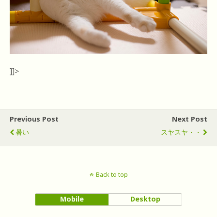
]]>
Previous Post
Next Post
暑い
スヤスヤ・・
Back to top
Mobile
Desktop