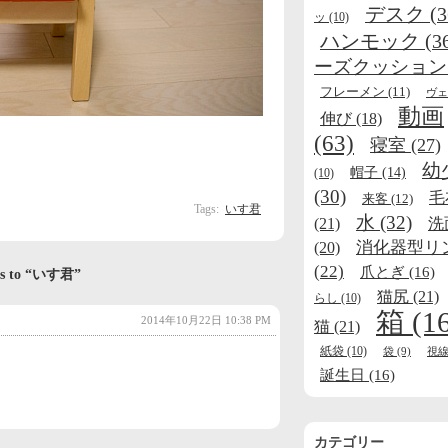
デスク
(3
ッ
(10)
ハンモック
(3
ーズクッション
フレーメン
(11)
ヴェ
動画
伸び
(18)
(63)
寝室
(27)
幼
帽子
(14)
(10)
(30)
毛
来客
(12)
Tags:
いす君
水
(32)
(21)
洗
消化器型リ
(20)
(22)
爪とぎ
(16)
ses to “いす君”
猫尻
(21)
らし
(10)
箱
(1
2014年10月22日 10:38 PM
猫
(21)
紙袋
(10)
袋
(9)
視
誕生日
(16)
カテゴリー