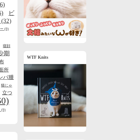
6)
6)
ビ
(32)
ー
(9)
寝顔
少期
WTF Knits
布
面所
ンパ腫
猫じゃ
立つ
60)
線
(9)