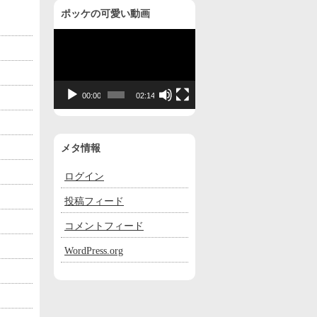
ポッケの可愛い動画
動
画
プ
レ
00:00
02:14
ー
ヤ
ー
メタ情報
ログイン
投稿フィード
コメントフィード
WordPress.org