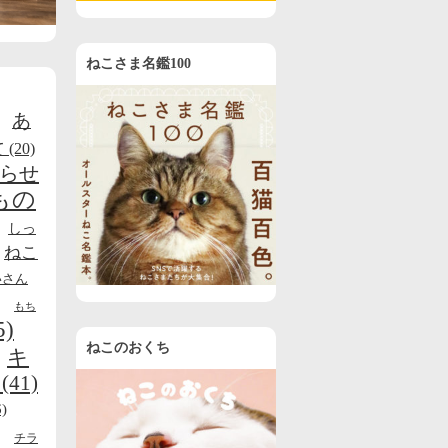
ねこさま名鑑100
あ
て
(20)
らせ
もの
しっ
ねこ
いさん
もち
5)
ねこのおくち
キ
(41)
)
チラ