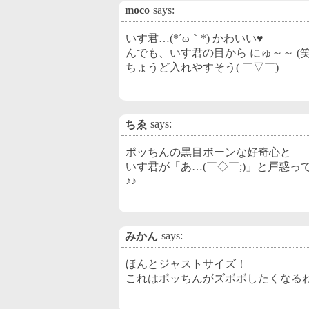
moco
says:
いす君…(*´ω｀*) かわいい♥
んでも、いす君の目から にゅ～～ (
ちょうど入れやすそう( ￣▽￣)
says:
ちゑ
ポッちんの黒目ボーンな好奇心と
いす君が「あ…(￣◇￣;)」と戸惑
♪♪
says:
みかん
ほんとジャストサイズ！
これはポッちんがズボボしたくなる