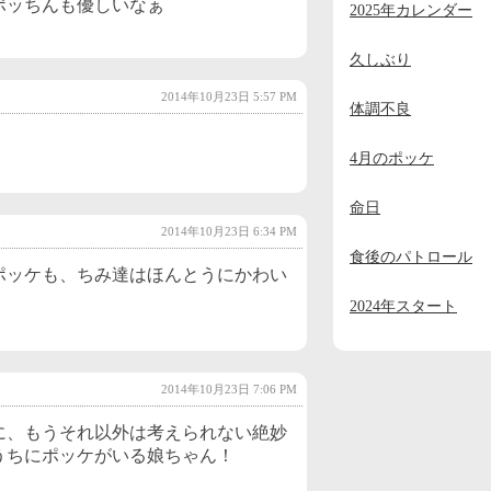
ポッちんも優しいなぁ
2025年カレンダー
2023年11月
(2)
2023年10月
(1)
久しぶり
2023年9月
(2)
2014年10月23日 5:57 PM
体調不良
2023年8月
(1)
4月のポッケ
2023年7月
(1)
命日
2023年6月
(1)
2014年10月23日 6:34 PM
2023年5月
(1)
食後のパトロール
ポッケも、ちみ達はほんとうにかわい
2023年4月
(1)
2024年スタート
2023年3月
(1)
2023年2月
(1)
2014年10月23日 7:06 PM
2023年1月
(4)
に、もうそれ以外は考えられない絶妙
2022年12月
(3)
うちにポッケがいる娘ちゃん！
2022年11月
(2)