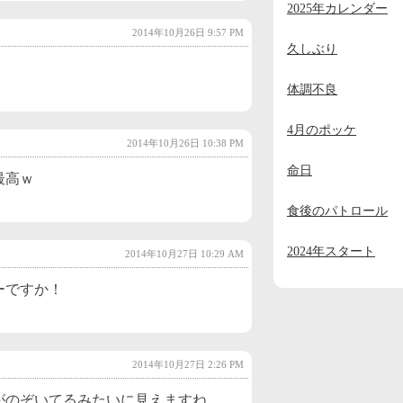
2025年カレンダー
2023年11月
(2)
2014年10月26日 9:57 PM
2023年10月
(1)
久しぶり
2023年9月
(2)
体調不良
2023年8月
(1)
4月のポッケ
2023年7月
(1)
2014年10月26日 10:38 PM
命日
2023年6月
(1)
最高ｗ
2023年5月
(1)
食後のパトロール
2023年4月
(1)
2024年スタート
2014年10月27日 10:29 AM
2023年3月
(1)
ーですか！
2023年2月
(1)
2023年1月
(4)
2022年12月
(3)
2014年10月27日 2:26 PM
2022年11月
(2)
がのぞいてるみたいに見えますね