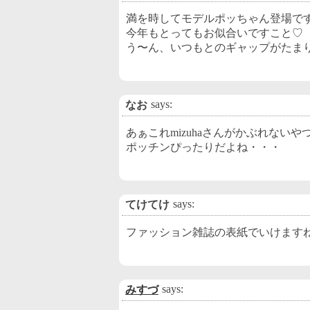
満を時してモデルポッちゃん登場ですね
今年もとってもお似合いですこと♡
う〜ん、いつもとのギャップがたまりま
says:
なお
あぁこれmizuhaさんがかぶれないや
ポッチンぴったりだよね・・・
says:
てけてけ
ファッション雑誌の表紙でいけますね(*
says:
みすづ