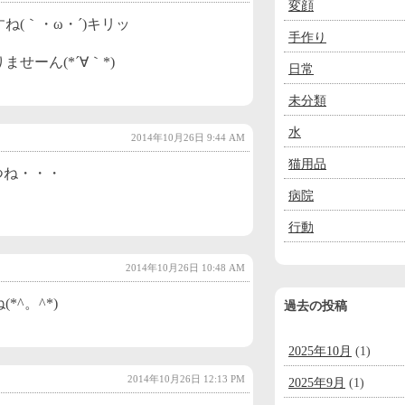
変顔
(｀・ω・´)キリッ
手作り
せーん(*´∀｀*)
日常
未分類
水
2014年10月26日 9:44 AM
猫用品
つね・・・
病院
行動
2014年10月26日 10:48 AM
^。^*)
過去の投稿
2025年10月
(1)
2014年10月26日 12:13 PM
2025年9月
(1)