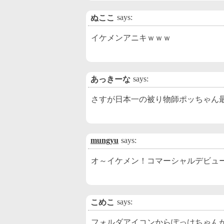
says:
ぬここ
イケメンアニキｗｗｗ
says:
あっきーな
さすが日本一の被り物師ポッちゃん
mungyu
says:
オ～イケメン！コマーシャルデビュ
says:
こめこ
フォルダアイコンからぽっけちゃん