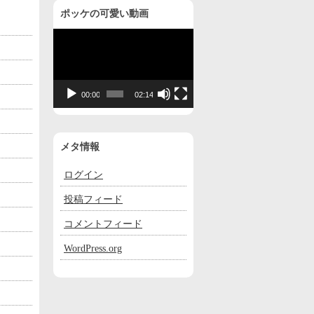
ポッケの可愛い動画
動
画
プ
レ
00:00
02:14
ー
ヤ
ー
メタ情報
ログイン
投稿フィード
コメントフィード
WordPress.org