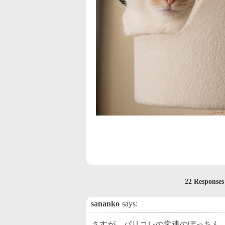
22 Respons
sananko
says:
さすが、パリコレの常連のぽっちん