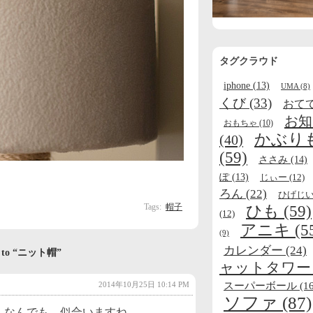
タグクラウド
iphone
(13)
UMA
(8)
くび
(33)
おて
お知
おもちゃ
(10)
かぶり
(40)
(59)
ささみ
(14)
ぽ
(13)
じぃー
(12)
ろん
(22)
ひげじ
Tags:
帽子
ひも
(59)
(12)
アニキ
(5
(9)
カレンダー
(24)
es to “ニット帽”
ャットタワー
スーパーボール
(16
2014年10月25日 10:14 PM
ソファ
(87)
。なんでも、似合いますね。