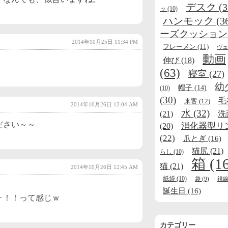
デスク
(3
ッ
(10)
ハンモック
(3
ーズクッション
2014年10月25日 11:34 PM
フレーメン
(11)
ヴェ
動画
伸び
(18)
(63)
寝室
(27)
幼
帽子
(14)
(10)
(30)
毛
来客
(12)
2014年10月26日 12:04 AM
水
(32)
(21)
洗
ださい～～
消化器型リ
(20)
(22)
爪とぎ
(16)
猫尻
(21)
らし
(10)
箱
(1
猫
(21)
2014年10月26日 12:45 AM
紙袋
(10)
袋
(9)
視
誕生日
(16)
ォ！！って感じｗ
カテゴリー