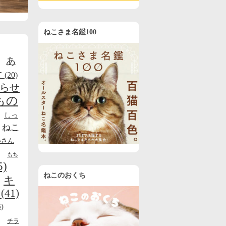
ねこさま名鑑100
あ
て
(20)
らせ
もの
しっ
ねこ
いさん
もち
5)
ねこのおくち
キ
(41)
)
チラ