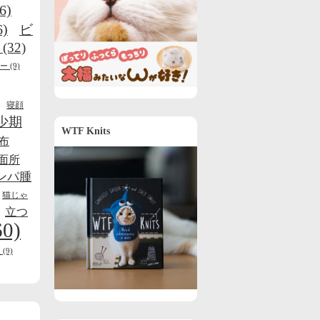
6)
6)
ビ
(32)
ー
(9)
寝顔
少期
WTF Knits
布
面所
ンパ腫
猫じゃ
立つ
60)
線
(9)