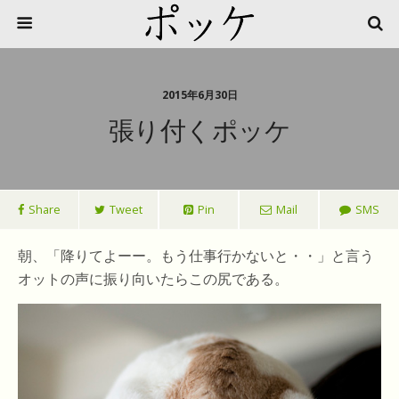
2015年6月30日
張り付くポッケ
Share
Tweet
Pin
Mail
SMS
朝、「降りてよーー。もう仕事行かないと・・」と言う
オットの声に振り向いたらこの尻である。