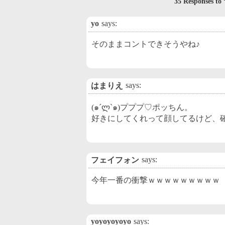
35 Responses
yo
says:
そのままコントできそうやね♪
says:
はまりえ
(๑´ლ`๑)プププ♡ポッちん。
好きにしてくれって顔してるけど、確か
says:
フェイフォン
今年一番の衝撃ｗｗｗｗｗｗｗｗｗ
yoyoyoyoyo
says: