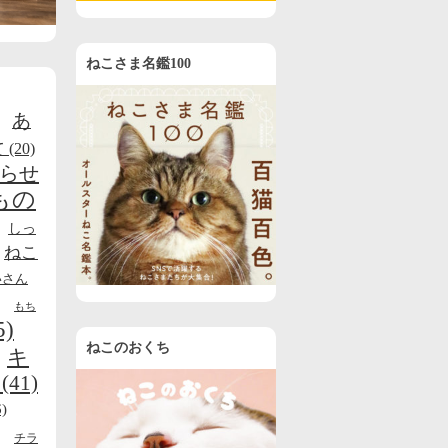
ねこさま名鑑100
あ
て
(20)
らせ
もの
しっ
ねこ
いさん
もち
5)
ねこのおくち
キ
(41)
)
チラ