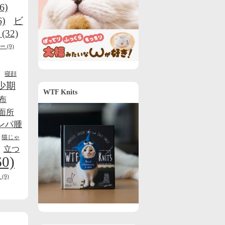
6)
6)
ビ
(32)
ー
(9)
寝顔
少期
WTF Knits
布
面所
ンパ腫
猫じゃ
立つ
60)
線
(9)