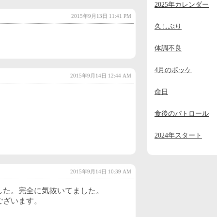
2025年カレンダー
2023年11月
(2)
2015年9月13日 11:41 PM
2023年10月
(1)
久しぶり
2023年9月
(2)
体調不良
2023年8月
(1)
4月のポッケ
2023年7月
(1)
2015年9月14日 12:44 AM
命日
2023年6月
(1)
2023年5月
(1)
食後のパトロール
2023年4月
(1)
2024年スタート
2023年3月
(1)
2023年2月
(1)
2015年9月14日 10:39 AM
2023年1月
(4)
した。完全に気抜いてました。
2022年12月
(3)
ございます。
2022年11月
(2)