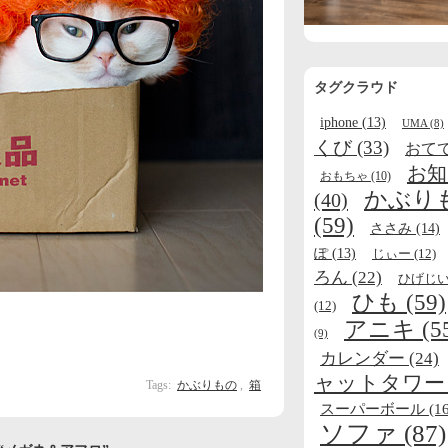
タグクラウド
iphone
(13)
UMA
(8)
くび
(33)
おて
お知
おもちゃ
(10)
かぶり
(40)
(59)
ささみ
(14)
ぽ
(13)
じぃー
(12)
ろん
(22)
ひげじ
ひも
(59)
(12)
アニキ
(5
(9)
カレンダー
(24)
ャットタワー
Tags:
かぶりもの
,
箱
スーパーボール
(16
ソファ
(87)