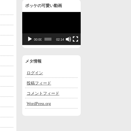
ポッケの可愛い動画
動
画
プ
レ
00:00
02:14
ー
ヤ
ー
メタ情報
ログイン
投稿フィード
コメントフィード
WordPress.org