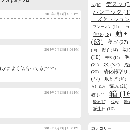
 to “メガネ＆アフロ”
デスク
(3
ッ
(10)
ハンモック
(3
2015年9月13日 8:05 PM
ーズクッション
フレーメン
(11)
ヴェ
動画
伸び
(18)
(63)
寝室
(27)
幼
帽子
(14)
2015年9月13日 8:06 PM
(10)
(30)
毛
来客
(12)
水
(32)
(21)
洗
によく似合ってる(*^^*)
消化器型リ
(20)
(22)
爪とぎ
(16)
猫尻
(21)
らし
(10)
箱
(1
2015年9月13日 8:31 PM
猫
(21)
紙袋
(10)
袋
(9)
視
誕生日
(16)
カテゴリー
2015年9月13日 8:50 PM