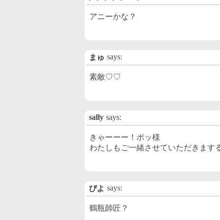
アニーかな？
says:
まゅ
素敵♡♡
sally
says:
きゃーーー！ポッ様
わたしもご一緒させていただきます
says:
ぴよ
鶴瓶師匠？