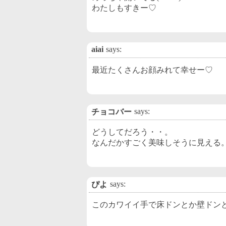
わたしもすきー♡
aiai
says:
最近たくさんお顔みれて幸せー♡
says:
チョコバー
どうしてだろう・・。
なんだかすごく美味しそうに見える
says:
ぴよ
このカワイイ手で床ドンとか壁ドンとか