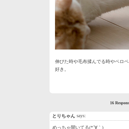
伸びた時や毛布揉んでる時やペロペ
好き。
16 Respon
says:
とりちゃん
めっちゃ開いてる(*´∀｀)