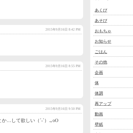
あくび
あそび
2015年9月16日 8:42 PM
おもちゃ
お知らせ
ごはん
その他
2015年9月16日 8:55 PM
企画
体
。
体調
再アップ
2015年9月16日 9:50 PM
動画
…して欲しい（´-`）.｡oO
壁紙