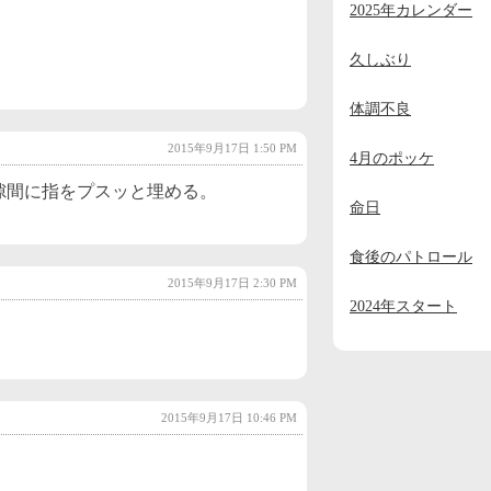
2025年カレンダー
2023年11月
(2)
2023年10月
(1)
久しぶり
2023年9月
(2)
体調不良
2023年8月
(1)
2015年9月17日 1:50 PM
4月のポッケ
2023年7月
(1)
隙間に指をプスッと埋める。
命日
2023年6月
(1)
2023年5月
(1)
食後のパトロール
2015年9月17日 2:30 PM
2023年4月
(1)
2024年スタート
2023年3月
(1)
2023年2月
(1)
2023年1月
(4)
2015年9月17日 10:46 PM
2022年12月
(3)
2022年11月
(2)