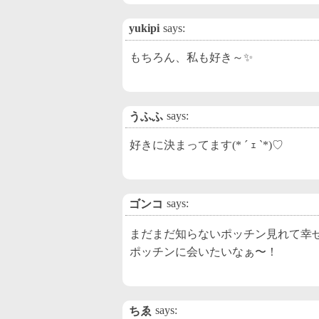
yukipi
says:
もちろん、私も好き～✨
says:
うふふ
好きに決まってます(* ´ ｪ `*)♡
says:
ゴンコ
まだまだ知らないポッチン見れて幸せ〜
ポッチンに会いたいなぁ〜！
says:
ちゑ