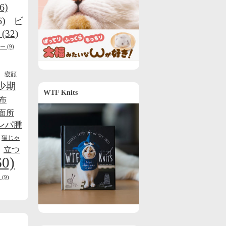
6)
6)
ビ
(32)
ー
(9)
寝顔
少期
WTF Knits
布
面所
ンパ腫
猫じゃ
立つ
60)
線
(9)