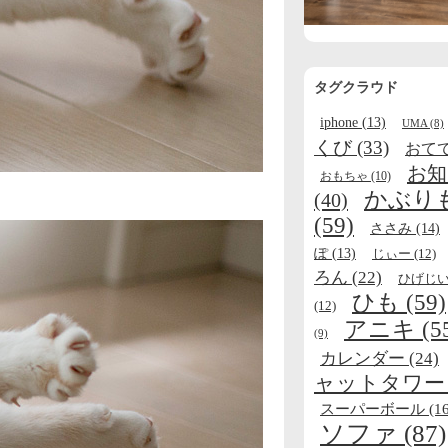
タグクラウド
iphone
(13)
UMA
(8)
くび
(33)
おて
お知
おもちゃ
(10)
かぶり
(40)
(59)
ささみ
(14)
ぽ
(13)
じぃー
(12)
ろん
(22)
ひげじ
ひも
(59)
(12)
アニキ
(5
(9)
カレンダー
(24)
ャットタワー
スーパーボール
(16
ソファ
(87)