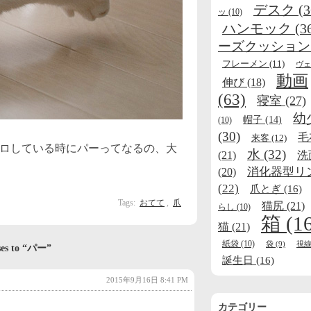
デスク
(3
ッ
(10)
ハンモック
(3
ーズクッション
フレーメン
(11)
ヴェ
動画
伸び
(18)
(63)
寝室
(27)
幼
帽子
(14)
(10)
(30)
毛
来客
(12)
ロしている時にパーってなるの、大
水
(32)
(21)
洗
消化器型リ
(20)
(22)
爪とぎ
(16)
Tags:
おてて
,
爪
猫尻
(21)
らし
(10)
箱
(1
猫
(21)
紙袋
(10)
袋
(9)
視
ses to “パー”
誕生日
(16)
2015年9月16日 8:41 PM
カテゴリー