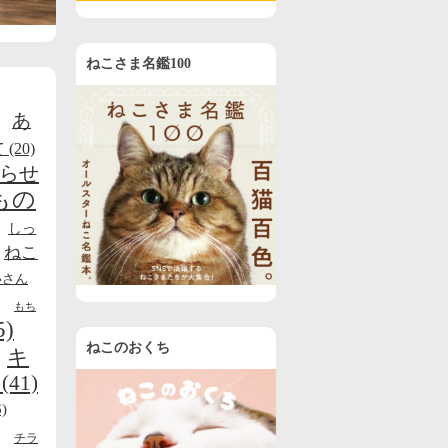
ねこさま名鑑100
あ
て
(20)
らせ
もの
しっ
ねこ
いさん
もち
5)
ねこのおくち
キ
(41)
)
チラ