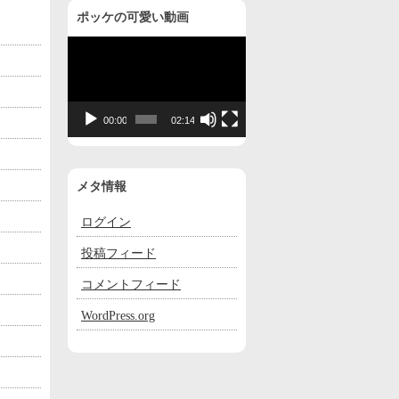
ポッケの可愛い動画
動
画
プ
レ
00:00
02:14
ー
ヤ
ー
メタ情報
ログイン
投稿フィード
コメントフィード
WordPress.org