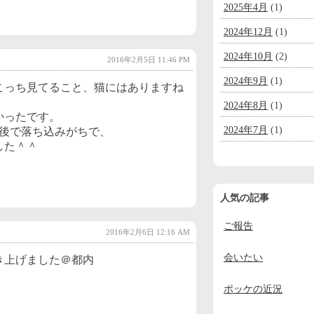
2025年4月
(1)
2024年12月
(1)
2024年10月
(2)
2016年2月5日 11:46 PM
2024年9月
(1)
こっち見てること、猫にはありますね
2024年8月
(1)
かったです。
2024年7月
(1)
直後で落ち込みがちで、
した＾＾
2024年6月
(1)
2024年5月
(1)
人気の記事
2024年4月
(1)
ご報告
2024年3月
(1)
2016年2月6日 12:16 AM
2024年2月
(1)
会いたい
き上げました＠都内
2024年1月
(1)
ポッケの近況
2023年12月
(2)