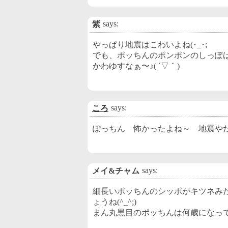
says:
紫
やっぱり地震はこわいよね(･_･;
でも、ポッちんのポンポンのしっぽ
かわゆすなぁ〜♪( ´▽｀)
says:
ころ
ぽっちん 怖かったよね～ 地震や
says:
メイ&チャム
細長いポッちんのシッポがキツネみ
ょうね(^_^;)
まん丸黒目のポッちんは何歳になっ