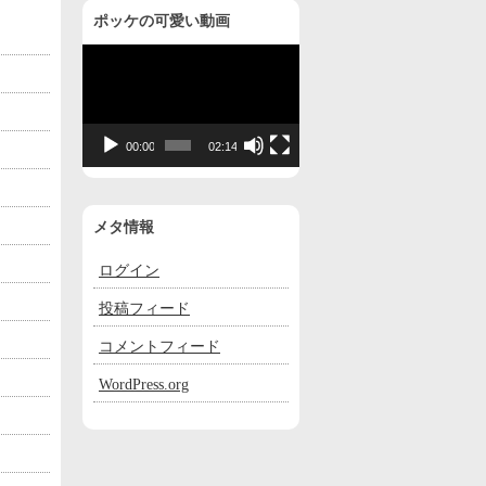
ポッケの可愛い動画
動
画
プ
レ
00:00
02:14
ー
ヤ
ー
メタ情報
ログイン
投稿フィード
コメントフィード
WordPress.org