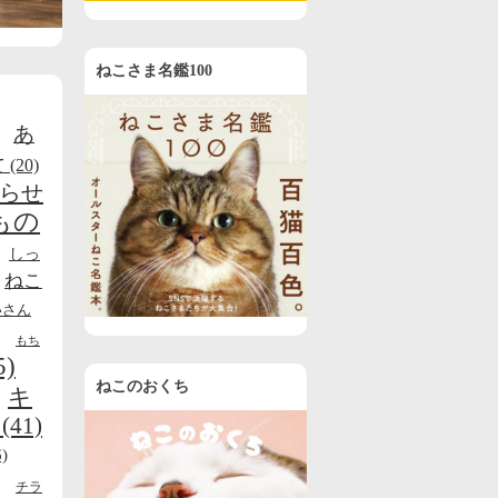
ねこさま名鑑100
あ
て
(20)
らせ
もの
しっ
ねこ
いさん
もち
5)
ねこのおくち
キ
(41)
)
チラ