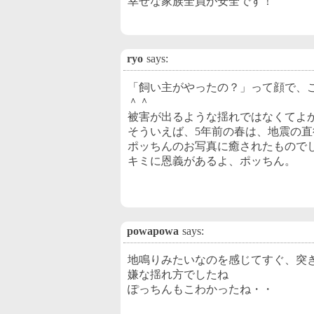
幸せな家族全員が安全です！
ryo
says:
「飼い主がやったの？」って顔で、
＾＾
被害が出るような揺れではなくてよ
そういえば、5年前の春は、地震の
ポッちんのお写真に癒されたもので
キミに恩義があるよ、ポッちん。
powapowa
says:
地鳴りみたいなのを感じてすぐ、突
嫌な揺れ方でしたね
ぽっちんもこわかったね・・