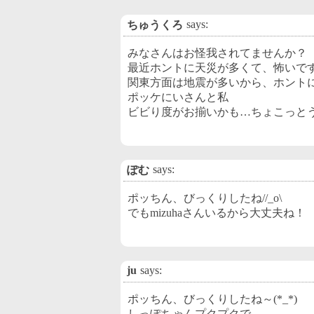
says:
ちゅうくろ
みなさんはお怪我されてませんか？
最近ホントに天災が多くて、怖いで
関東方面は地震が多いから、ホント
ポッケにいさんと私
ビビり度がお揃いかも…ちょこっと
says:
ぽむ
ポッちん、びっくりしたね//_o\
でもmizuhaさんいるから大丈夫ね！
ju
says:
ポッちん、びっくりしたね～(*_*)
しっぽちゃんプクプクで。。。