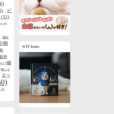
6)
6)
ビ
(32)
ー
(9)
寝顔
少期
WTF Knits
布
面所
ンパ腫
猫じゃ
立つ
60)
線
(9)