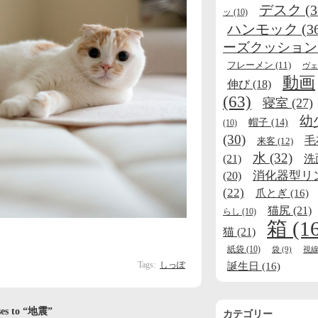
デスク
(3
ッ
(10)
ハンモック
(3
ーズクッション
フレーメン
(11)
ヴェ
動画
伸び
(18)
(63)
寝室
(27)
幼
帽子
(14)
(10)
(30)
毛
来客
(12)
水
(32)
(21)
洗
消化器型リ
(20)
(22)
爪とぎ
(16)
猫尻
(21)
らし
(10)
箱
(1
猫
(21)
紙袋
(10)
袋
(9)
視
Tags:
しっぽ
誕生日
(16)
ses to “地震”
カテゴリー