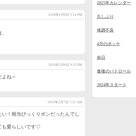
2025年カレンダー
2023年11月
(2)
2016年2月6日 3:14 PM
2023年10月
(1)
久しぶり
2023年9月
(2)
体調不良
は、
2023年8月
(1)
4月のポッケ
2023年7月
(1)
命日
2023年6月
(1)
2016年2月6日 4:55 PM
2023年5月
(1)
食後のパトロール
だよね～
2023年4月
(1)
2024年スタート
2023年3月
(1)
2023年2月
(1)
2016年2月7日 7:31 AM
2023年1月
(4)
たい！相当びっくりポンだったんでし
2022年12月
(3)
ても愛らしいです♡
2022年11月
(2)