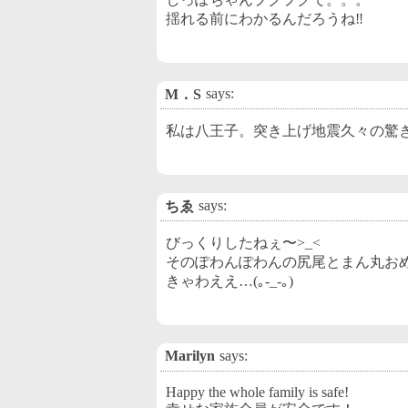
揺れる前にわかるんだろうね‼
says:
M．S
私は八王子。突き上げ地震久々の驚
says:
ちゑ
びっくりしたねぇ〜>_<
そのぽわんぽわんの尻尾とまん丸おめ
きゃわええ…(｡-_-｡)
Marilyn
says:
Happy the whole family is safe!