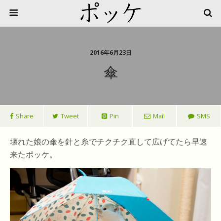
2016年6月23日
傘
Share
Tweet
Pin
Mail
SMS
壊れた娘の傘を針と糸でチクチク直して広げてたら早速
来たポッケ。