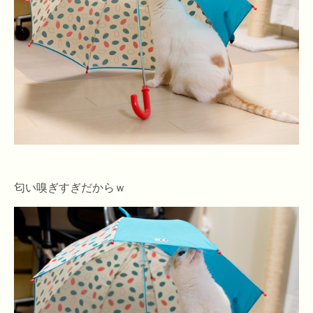
匂い嗅ぎすぎだからｗ