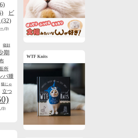
6)
6)
ビ
(32)
ー
(9)
寝顔
少期
WTF Knits
布
面所
ンパ腫
猫じゃ
立つ
60)
線
(9)