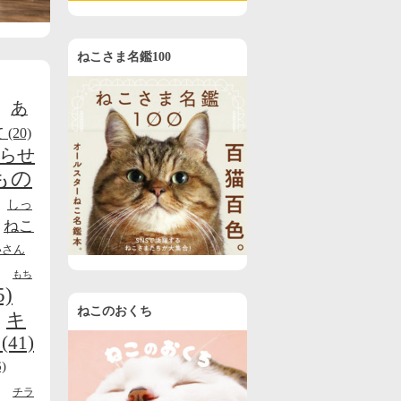
ねこさま名鑑100
あ
て
(20)
らせ
もの
しっ
ねこ
いさん
もち
5)
ねこのおくち
キ
(41)
)
チラ