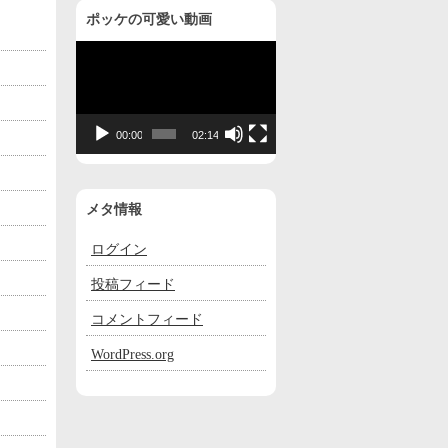
ポッケの可愛い動画
動
画
プ
レ
00:00
02:14
ー
ヤ
ー
メタ情報
ログイン
投稿フィード
コメントフィード
WordPress.org