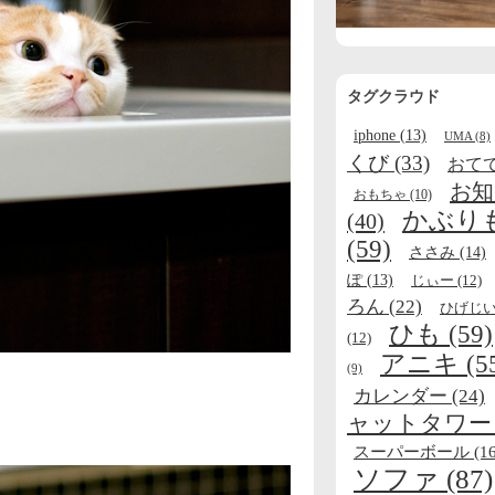
タグクラウド
iphone
(13)
UMA
(8)
くび
(33)
おて
お知
おもちゃ
(10)
かぶり
(40)
(59)
ささみ
(14)
ぽ
(13)
じぃー
(12)
ろん
(22)
ひげじ
ひも
(59)
(12)
アニキ
(5
(9)
カレンダー
(24)
ャットタワー
スーパーボール
(16
ソファ
(87)