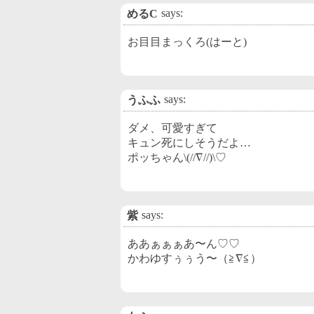
says:
めるC
お目目まっくろ(はーと)
says:
うふふ
ダメ、可愛すぎて
キュン死にしそうだよ…
ポッちゃん\(//∇//)\♡
says:
紫
ああぁぁぁあ〜ん♡♡
かわゆすぅぅう〜（≧∇≦）