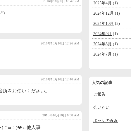
2016年10月9日 10:47 PM
2025年4月
(1)
*)
2024年12月
(1)
2024年10月
(2)
2024年9月
(1)
2016年10月10日 12:26 AM
2024年8月
(1)
2024年7月
(1)
2024年6月
(1)
2024年5月
(1)
2016年10月10日 12:40 AM
人気の記事
2024年4月
(1)
でお台所をお使いください。
ご報告
2024年3月
(1)
2024年2月
(1)
会いたい
2024年1月
(1)
2016年10月10日 6:38 AM
ポッケの近況
2023年12月
(2)
〃ω〃)❤️←他人事