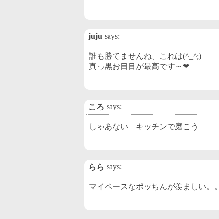
juju
says:
誰も勝てませんね、これは(^_^;)
真っ黒お目目が最高です～❤
says:
ころ
しゃあない キッチンで磨こう
says:
らら
マイペースなポッちんが羨ましい。