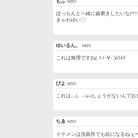
says:
もふ
ぽっちんと一緒に歯磨きしたいな(*^^
きゃわゆい♡
says:
ゆいるん。
これは無理ですね(ヾﾉ･∀･`)ﾑﾘﾑﾘ
says:
ぴよ
これは…(。-`ω-)しょうがないん
says:
ちゑ
イケメンは洗面所でも絵になるねぇ〜(