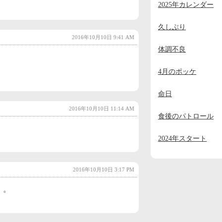
2025年カレンダー
2023年11月
(2)
2023年10月
(1)
久しぶり
2016年10月10日 9:41 AM
2023年9月
(2)
体調不良
2023年8月
(1)
4月のポッケ
2023年7月
(1)
命日
2023年6月
(1)
2016年10月10日 11:14 AM
2023年5月
(1)
食後のパトロール
2023年4月
(1)
2024年スタート
2023年3月
(1)
2023年2月
(1)
2016年10月10日 3:17 PM
2023年1月
(4)
。。
2022年12月
(3)
2022年11月
(2)