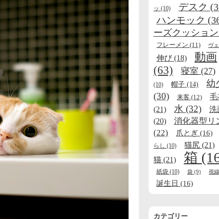
デスク
(3
ッ
(10)
ハンモック
(3
ーズクッション
フレーメン
(11)
ヴェ
動画
伸び
(18)
(63)
寝室
(27)
幼
帽子
(14)
(10)
(30)
毛
来客
(12)
水
(32)
(21)
洗
消化器型リ
(20)
(22)
爪とぎ
(16)
猫尻
(21)
らし
(10)
箱
(1
猫
(21)
紙袋
(10)
袋
(9)
視
誕生日
(16)
カテゴリー