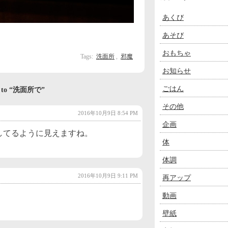
あくび
あそび
おもちゃ
Tags:
洗面所
,
邪魔
お知らせ
ごはん
es to “洗面所で”
その他
2016年10月9日 8:54 PM
企画
してるように見えますね。
体
体調
2016年10月9日 9:11 PM
再アップ
動画
壁紙