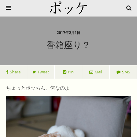
2017年2月1日
香箱座り？
Share
Tweet
Pin
Mail
SMS
ちょっとポッちん、何なのよ