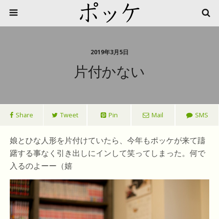
2019年3月5日
片付かない
Share
Tweet
Pin
Mail
SMS
娘とひな人形を片付けていたら、今年もポッケが来て躊
躇する事なく引き出しにインして笑ってしまった。何で
入るのよーー（嬉