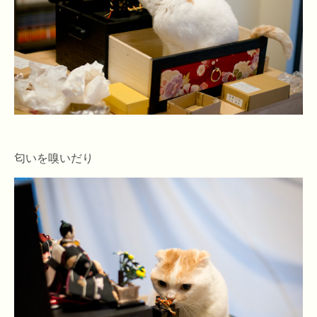
匂いを嗅いだり