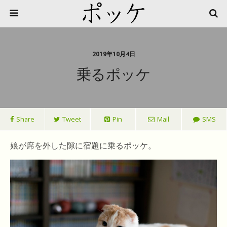
2019年10月4日
乗るポッケ
Share
Tweet
Pin
Mail
SMS
娘が席を外した隙に宿題に乗るポッケ。