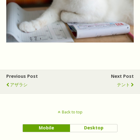
Previous Post
Next Post
アザラシ
テント
Back to top
Mobile
Desktop