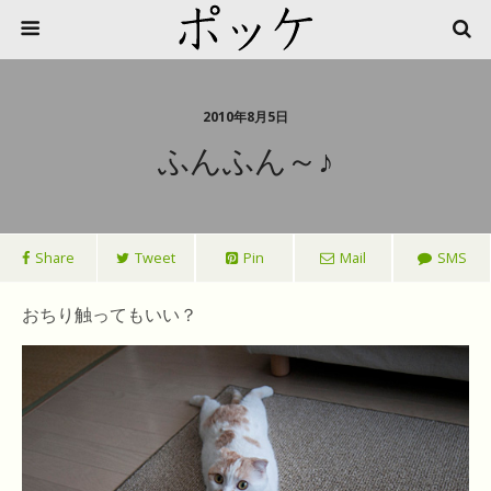
2010年8月5日
ふんふん～♪
Share
Tweet
Pin
Mail
SMS
おちり触ってもいい？