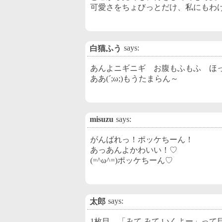
可愛さをちょびっとだけ、私にもわ
says:
白猫ふう
あんよニギニギ お腹もふもふ ほ
ああ(´;ω;)もうたまらん～
misuzu
says:
がんばれっ！ポッケちーん！
あっあんよかわいい！♡
(=^ω^=)ポッケちーん♡
says:
太郎
1枚目、「みて みて いくよー」って