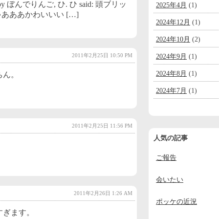
witter by ぼんでりんご, ひ. ひ said: 頭ブリッ
2025年4月
(1)
 ぎゃあああかわいいい […]
2024年12月
(1)
2024年10月
(2)
2011年2月25日 10:50 PM
2024年9月
(1)
2024年8月
(1)
ちん。
2024年7月
(1)
2024年6月
(1)
2024年5月
(1)
2011年2月25日 11:56 PM
人気の記事
2024年4月
(1)
ご報告
2024年3月
(1)
2024年2月
(1)
会いたい
2024年1月
(1)
2011年2月26日 1:26 AM
ポッケの近況
2023年12月
(2)
すぎます。