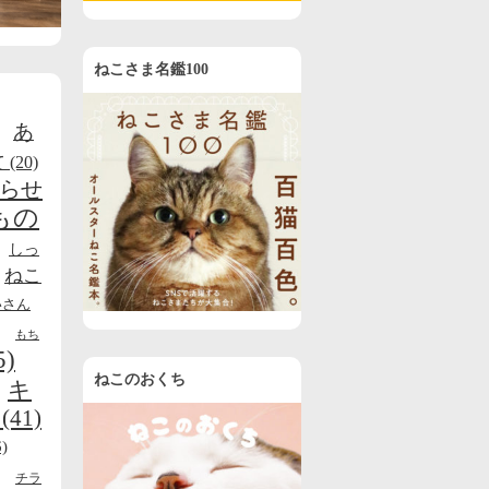
ねこさま名鑑100
あ
て
(20)
らせ
もの
しっ
ねこ
いさん
もち
5)
ねこのおくち
キ
(41)
)
チラ