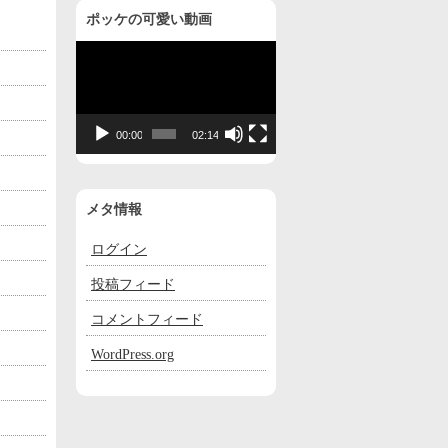
ポッケの可愛い動画
動
画
プ
レ
00:00
02:14
ー
ヤ
ー
メタ情報
ログイン
投稿フィード
コメントフィード
WordPress.org