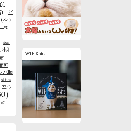
6)
6)
ビ
(32)
ー
(9)
寝顔
少期
WTF Knits
布
面所
ンパ腫
猫じゃ
立つ
60)
線
(9)