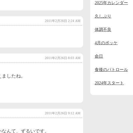
2025年カレンダー
2023年11月
(2)
2023年10月
(1)
久しぶり
2011年2月26日 2:24 AM
2023年9月
(2)
体調不良
2023年8月
(1)
4月のポッケ
2023年7月
(1)
命日
2023年6月
(1)
2011年2月26日 8:03 AM
2023年5月
(1)
食後のパトロール
えましたね。
2023年4月
(1)
2024年スタート
2023年3月
(1)
2023年2月
(1)
2023年1月
(4)
2011年2月26日 9:12 AM
2022年12月
(3)
2022年11月
(2)
いなんて、ずるいです。