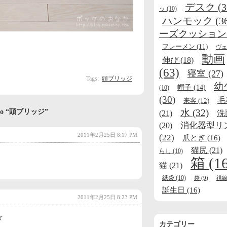
デスク
(3
ッ
(10)
ハンモック
(3
ーズクッション
フレーメン
(11)
ヴェ
動画
伸び
(18)
(63)
寝室
(27)
Tags:
頭ブリッジ
幼
帽子
(14)
(10)
(30)
毛
来客
(12)
水
(32)
es to “頭ブリッジ”
(21)
洗
消化器型リ
(20)
2011年2月25日 8:17 PM
(22)
爪とぎ
(16)
猫尻
(21)
らし
(10)
箱
(1
猫
(21)
紙袋
(10)
袋
(9)
視
誕生日
(16)
2011年2月25日 8:23 PM
☆
カテゴリー