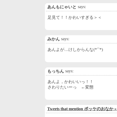
says:
あんもにゃいと
足見て！！かわいすぎる＞＜
says:
みかん
あんよが…けしからんな(*´`*)
says:
もっちん
あんよ，かわいいっ！！
さわりたいーっ ←変態
Tweets that mention ポッケのおなか »