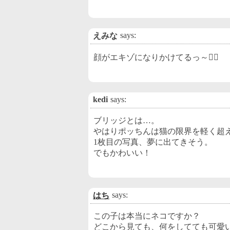
says:
えみな
顔がエキゾになりかけてるっ～
kedi
says:
ブリッジとは…。
やはりポッちんは猫の限界を軽く超
1枚目の写真、夢に出てきそう。
でもかわいい！
says:
はち
この子は本当にネコですか？
どこから見ても、何をしてても可愛