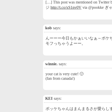
[…] This post was mentioned on T
ジ
http://t.co/xS1nv0V
via @pookke
kob
says:
んーーー今日もかぁいいなぁ～ポケ
モフっちゃうよーー。
winnie.
says:
your cat is very cute! 🙂
(fan from canada!)
KEI
says:
ポッケちゃんはまんまるさが愛らし