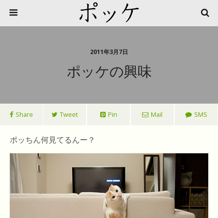
2011年3月7日
ポッケの興味
Share
Tweet
Pin
Mail
SMS
ポッちん何見てるんー？