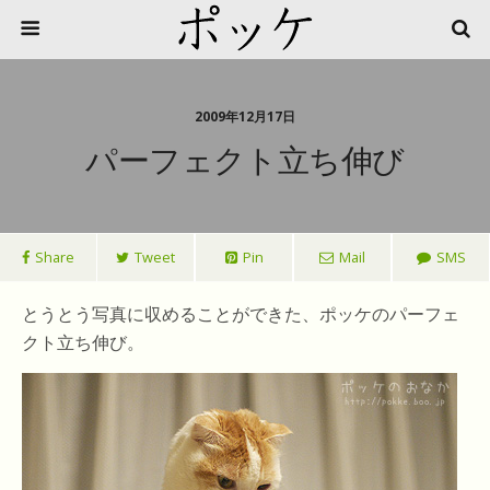
2009年12月17日
パーフェクト立ち伸び
Share
Tweet
Pin
Mail
SMS
とうとう写真に収めることができた、ポッケのパーフェ
クト立ち伸び。