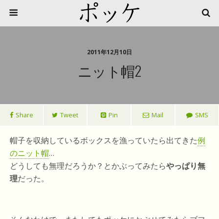
2011年12月10日
ニット帽2
Share
Tweet
Pin
Mail
SMS
帽子を収納しているボックスを漁っていたら出てきた
例
のニット帽
…
どうしても無理だろうか？とかぶってみたら
やっぱり無
理
だった。