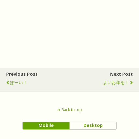
Previous Post
Next Post
ぽーい！
よいお年を！
Back to top
Mobile
Desktop