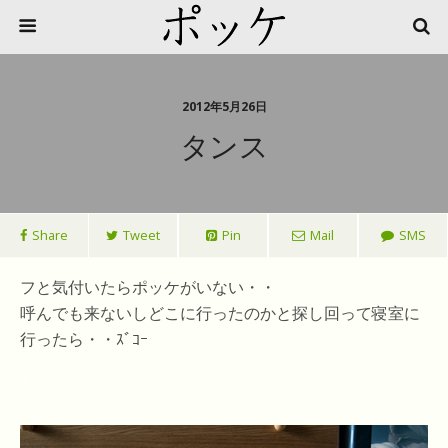
2012年5月26日
タンス
Share
Tweet
Pin
Mail
SMS
フと気付いたらポッケがいない・・
呼んでも来ないしどこに行ったのかと探し回って寝室に
行ったら・・ｽﾞｺｰ
*