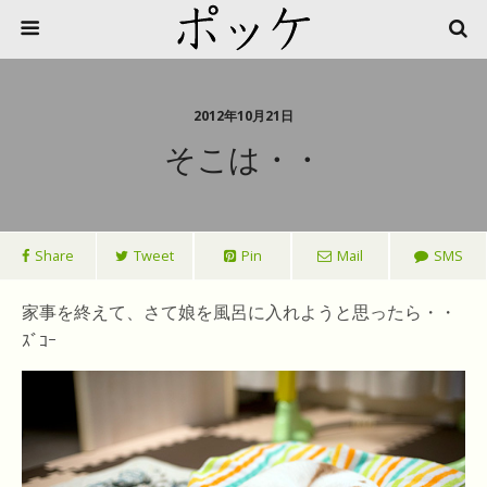
2012年10月21日
そこは・・
Share
Tweet
Pin
Mail
SMS
家事を終えて、さて娘を風呂に入れようと思ったら・・
ｽﾞｺｰ