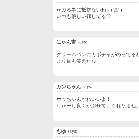
かぶる事に抵抗ないねぇ(´Д` )
いつも優しい顔してる♡
says:
にゃん吉
クリームパンにカボチャがのってるね(*
より目も笑えた♪♪
says:
カンちゃん
ポッちゃんかわいいよ！
しかーし良くかぶせて、くれたよね
says:
もゆ