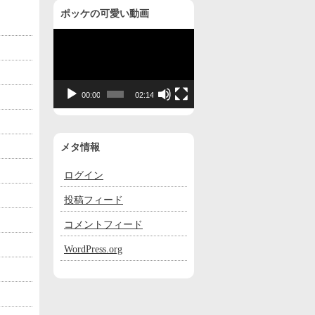
ポッケの可愛い動画
動
画
プ
レ
00:00
02:14
ー
ヤ
ー
メタ情報
ログイン
投稿フィード
コメントフィード
WordPress.org