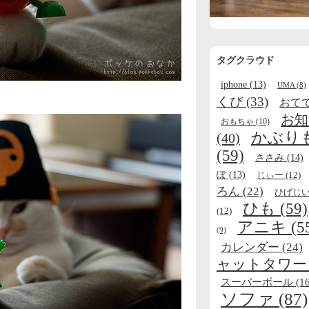
タグクラウド
iphone
(13)
UMA
(8)
くび
(33)
おて
お知
おもちゃ
(10)
かぶり
(40)
(59)
ささみ
(14)
ぽ
(13)
じぃー
(12)
ろん
(22)
ひげじ
ひも
(59)
(12)
アニキ
(5
(9)
カレンダー
(24)
ャットタワー
スーパーボール
(16
ソファ
(87)