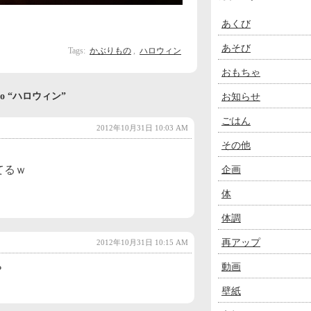
あくび
あそび
Tags:
かぶりもの
,
ハロウィン
おもちゃ
es to “ハロウィン”
お知らせ
ごはん
2012年10月31日 10:03 AM
その他
てるｗ
企画
体
体調
再アップ
2012年10月31日 10:15 AM
動画
？
壁紙