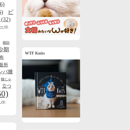
6)
6)
ビ
(32)
ー
(9)
寝顔
少期
WTF Knits
布
面所
ンパ腫
猫じゃ
立つ
60)
線
(9)