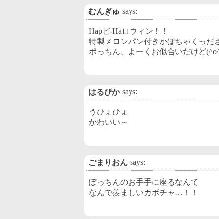
says:
むんぎゅ
Hapピ-Haロウィン！！
特製メロンパン付きかぼちゃくっだ
ポっちん、よーくお似合いだけど(^o^
says:
はるぴか
うひょひょ
かわいい～
says:
ごまりおん
ぽっちんのお手手に座るなんて
なんで羨ましいカボチャ…！！