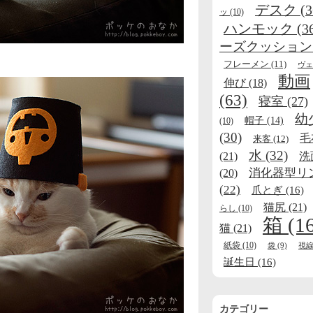
デスク
(3
ッ
(10)
ハンモック
(3
ーズクッション
フレーメン
(11)
ヴェ
動画
伸び
(18)
(63)
寝室
(27)
幼
帽子
(14)
(10)
(30)
毛
来客
(12)
水
(32)
(21)
洗
消化器型リ
(20)
(22)
爪とぎ
(16)
猫尻
(21)
らし
(10)
箱
(1
猫
(21)
紙袋
(10)
袋
(9)
視
誕生日
(16)
カテゴリー