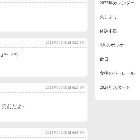
2025年カレンダー
2023年11月
(2)
2023年10月
(1)
久しぶり
2023年9月
(2)
体調不良
2023年8月
(1)
2012年10月31日 3:22 PM
4月のポッケ
2023年7月
(1)
^_^*)
命日
2023年6月
(1)
2023年5月
(1)
食後のパトロール
2023年4月
(1)
2024年スタート
2012年10月31日 6:21 PM
2023年3月
(1)
2023年2月
(1)
。男前だよ~
2023年1月
(4)
2022年12月
(3)
2012年10月31日 6:58 PM
2022年11月
(2)