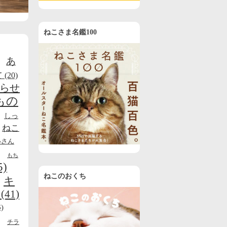
ねこさま名鑑100
あ
て
(20)
らせ
もの
しっ
ねこ
いさん
もち
5)
ねこのおくち
キ
(41)
)
チラ