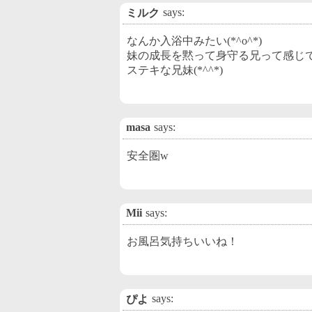
says:
ミルク
なんか入浴中みたい(*^o^*)
妹の成長を黙って身守る兄って感じ
ステキな兄妹(*^^*)
masa
says:
安全圏w
Mii
says:
お風呂気持ちいいね！
says:
ぴよ