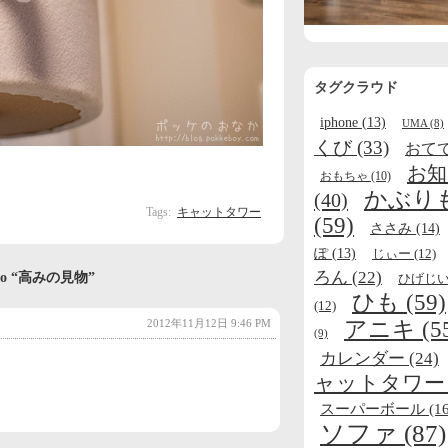
タグクラウド
iphone
(13)
UMA
(8)
くび
(33)
おて
お知
おもちゃ
(10)
かぶり
(40)
Tags:
キャットタワー
(59)
ささみ
(14)
ぽ
(13)
じぃー
(12)
ろん
(22)
es to “高みの見物”
ひげじ
ひも
(59)
(12)
アニキ
(5
2012年11月12日 9:46 PM
(9)
カレンダー
(24)
ャットタワー
スーパーボール
(16
ソファ
(87)