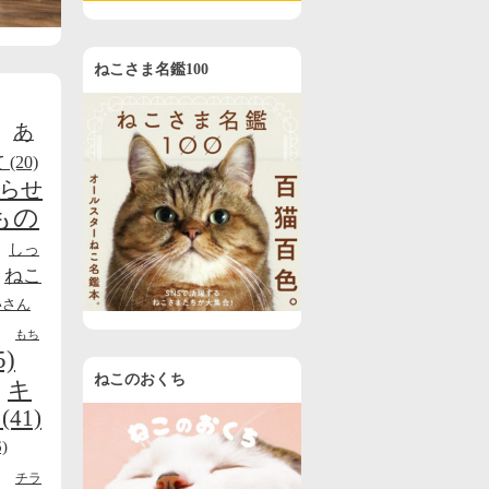
ねこさま名鑑100
あ
て
(20)
らせ
もの
しっ
ねこ
いさん
もち
5)
ねこのおくち
キ
(41)
)
チラ