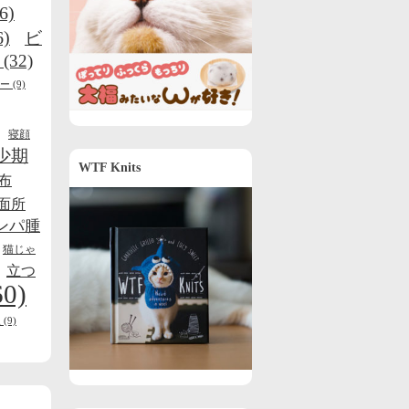
6)
6)
ビ
(32)
ー
(9)
寝顔
少期
WTF Knits
布
面所
ンパ腫
猫じゃ
立つ
60)
線
(9)