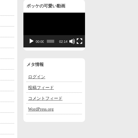
ポッケの可愛い動画
動
画
プ
レ
00:00
02:14
ー
ヤ
ー
メタ情報
ログイン
投稿フィード
コメントフィード
WordPress.org