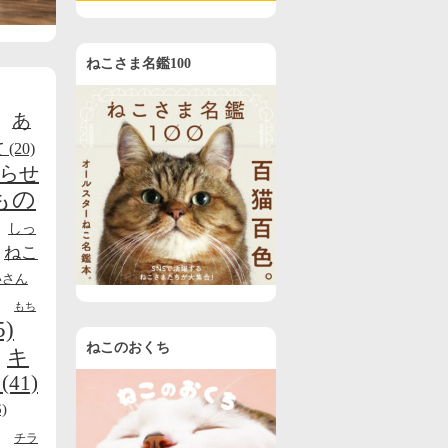
ねこさま名鑑100
あ
て
(20)
らせ
もの
しっ
ねこ
いさん
もち
5)
ねこのおくち
キ
(41)
)
チラ