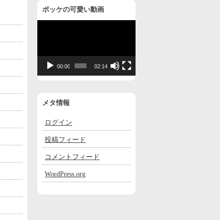
ポッケの可愛い動画
動
画
プ
レ
00:00
02:14
ー
ヤ
ー
メタ情報
ログイン
投稿フィード
コメントフィード
WordPress.org