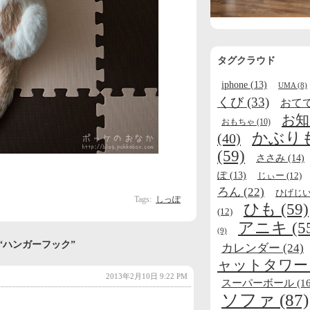
タグクラウド
iphone
(13)
UMA
(8)
くび
(33)
おて
お知
おもちゃ
(10)
かぶり
(40)
(59)
ささみ
(14)
ぽ
(13)
じぃー
(12)
ろん
(22)
ひげじ
Tags:
しっぽ
ひも
(59)
(12)
アニキ
(5
(9)
 to “ハンガーフック”
カレンダー
(24)
ャットタワー
2013年2月10日 9:22 PM
スーパーボール
(16
ソファ
(87)