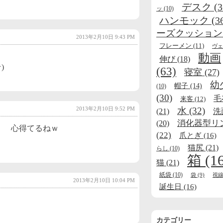
デスク
(3
ッ
(10)
ハンモック
(3
ーズクッション
2013年2月10日 9:43 PM
フレーメン
(11)
ヴェ
動画
伸び
(18)
)
(63)
寝室
(27)
幼
帽子
(14)
(10)
(30)
毛
来客
(12)
水
(32)
2013年2月10日 9:52 PM
(21)
洗
消化器型リ
(20)
。 心得てるねｗ
(22)
爪とぎ
(16)
猫尻
(21)
らし
(10)
箱
(1
猫
(21)
紙袋
(10)
袋
(9)
視
2013年2月10日 10:04 PM
誕生日
(16)
カテゴリー