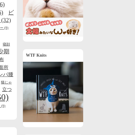
6)
6)
ビ
(32)
ー
(9)
寝顔
少期
WTF Knits
布
面所
ンパ腫
猫じゃ
立つ
60)
線
(9)