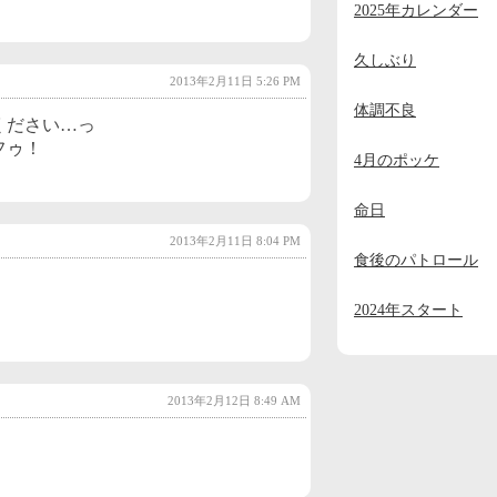
2025年カレンダー
2023年11月
(2)
2023年10月
(1)
久しぶり
2013年2月11日 5:26 PM
2023年9月
(2)
体調不良
ください…っ
2023年8月
(1)
フゥ！
4月のポッケ
2023年7月
(1)
命日
2023年6月
(1)
2013年2月11日 8:04 PM
2023年5月
(1)
食後のパトロール
2023年4月
(1)
2024年スタート
2023年3月
(1)
2023年2月
(1)
2013年2月12日 8:49 AM
2023年1月
(4)
2022年12月
(3)
2022年11月
(2)